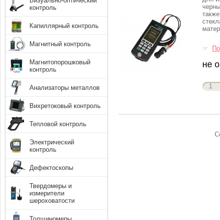
Визуально-оптический
черны
контроль
также
стекл
Капиллярный контроль
матер
Магнитный контроль
☞
По
Магнитопорошковый
не 
контроль
Анализаторы металлов
Вихретоковый контроль
Тепловой контроль
С
Электрический
контроль
Дефектоскопы
Твердомеры и
измерители
шероховатости
Толщиномеры