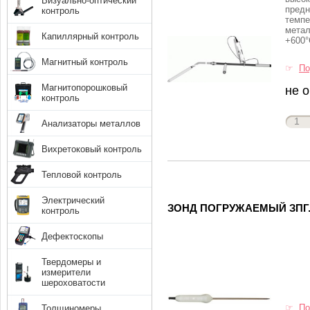
Визуально-оптический
предн
контроль
темпе
метал
Капиллярный контроль
+600
Магнитный контроль
☞
По
Магнитопорошковый
не 
контроль
Анализаторы металлов
Вихретоковый контроль
Тепловой контроль
Электрический
ЗОНД ПОГРУЖАЕМЫЙ ЗПГ.
контроль
Дефектоскопы
Твердомеры и
измерители
шероховатости
☞
По
Толщиномеры