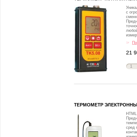
Уника
с огр
сменн
Предн
точно
любой
измер
☞
По
21 9
ТЕРМОМЕТР ЭЛЕКТРОННЫЙ
HTML 
Предн
темпе
сред 
конта
измер