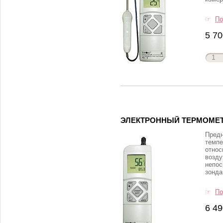
☞
По
5 70
ЭЛЕКТРОННЫЙ ТЕРМОМЕТР
Предн
темпе
относ
возду
непос
зонда
☞
По
6 49