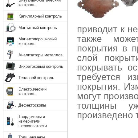
Визуально-оптический
контроль
Капиллярный контроль
приводит к н
Магнитный контроль
также може
Магнитопорошковый
контроль
покрытия в 
слой покрыт
Анализаторы металлов
покрывать ос
Вихретоковый контроль
требуется и
Тепловой контроль
покрытия. Из
Электрический
могут произво
контроль
толщины уж
Дефектоскопы
произведено 
Твердомеры и
измерители
шероховатости
Толщиномеры